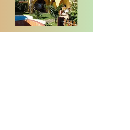
Casa Lares está en Casas de Don Pedro
Calle Zamora 26
06770 Badajoz
Télefono
650149118
casaruralares@gmail.com
¿Tienes alguna pregunta? Llámanos al:
650149118