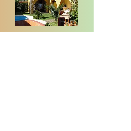
Casa Lares está en Casas de Don Pedro
Calle Zamora 26
06770 Badajoz
Télefono
650149118
casaruralares@gmail.com
¿Tienes alguna pregunta? Llámanos al:
650149118