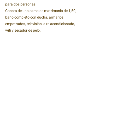
para dos personas.
Consta de una cama de matrimonio de 1,50,
baño completo con ducha, armarios
empotrados, televisión, aire acondicionado,
wifi y secador de pelo.
Casa Lares está en Casas de Don Pedro
Calle Zamora 26
06770 Badajoz
Télefono
650149118
casaruralares@gmail.com