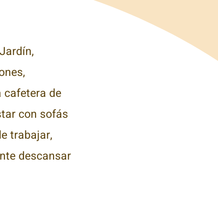
S
 Jardín,
iones,
 cafetera de
star con sofás
e trabajar,
mente descansar