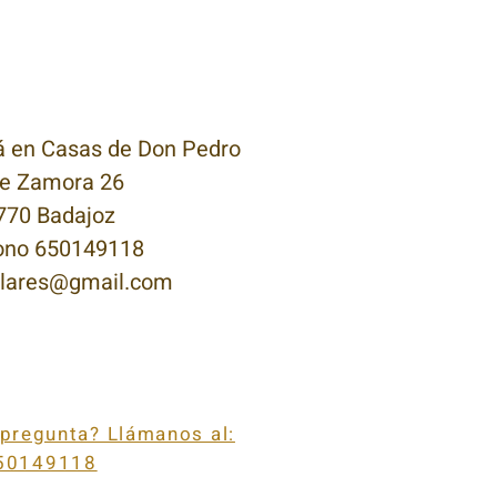
á en Casas de Don Pedro
le Zamora 26
770 Badajoz
ono 650149118
alares@gmail.com
 pregunta? Llámanos al:
50149118