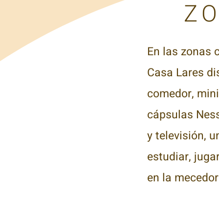
ZONAS 
En las zonas 
Casa Lares di
comedor, mini
cápsulas Ness
y televisión,
u
estudiar,
juga
en la mecedor