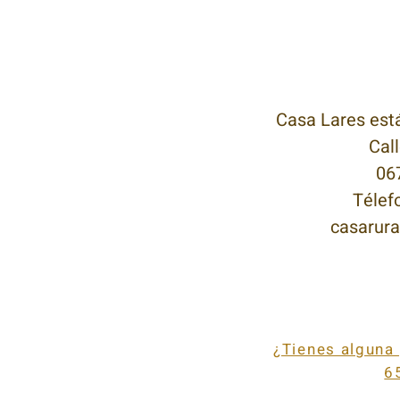
Casa Lares est
Cal
06
Télef
casarur
¿Tienes alguna
6