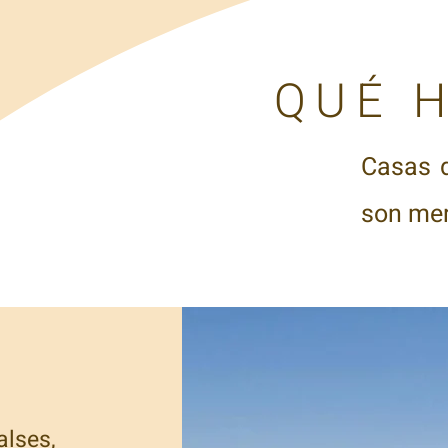
QUÉ 
Casas d
son mer
lses,