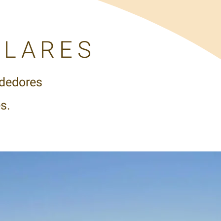
 LARES
ededores
s.