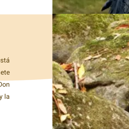
stá
ete
Don
y la