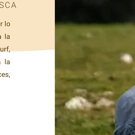
ESCA
r lo
a la
rf,
a la
ces,