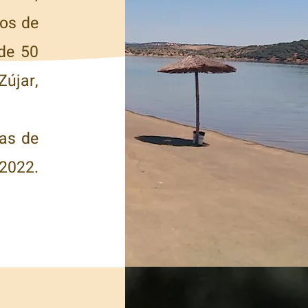
os de
de 50
újar,
sas de
 2022.